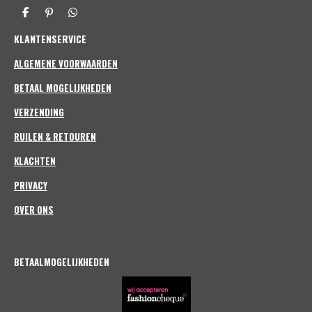
c
s
D
P
D
e
t
e
i
e
b
a
KLANTENSERVICE
l
n
l
o
g
e
n
e
n
e
n
o
r
ALGEMENE VOORWAARDEN
n
k
a
m
BETAAL MOGELIJKHEDEN
VERZENDING
RUILEN & RETOUREN
KLACHTEN
PRIVACY
OVER ONS
BETAALMOGELIJKHEDEN