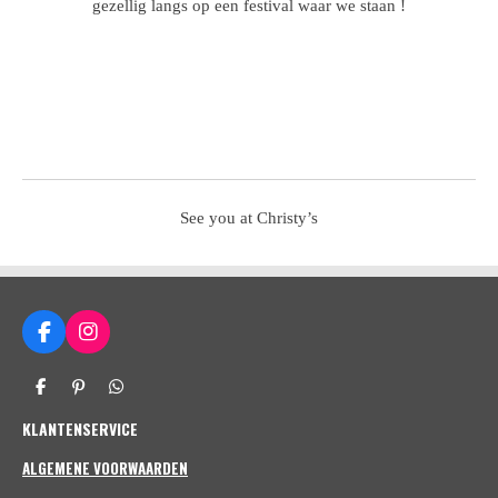
gezellig langs op een festival waar we staan !
See you at Christy’s
F
I
a
n
c
s
D
P
D
e
t
e
i
e
b
a
KLANTENSERVICE
l
n
l
o
g
e
n
e
n
e
n
o
r
ALGEMENE VOORWAARDEN
n
k
a