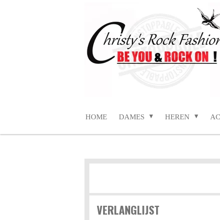
Ga
direct
naar
de
hoofdinhoud
HOME
DAMES
HEREN
AC
VERLANGLIJST