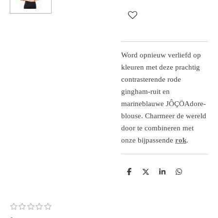
Word opnieuw verliefd op
kleuren met deze prachtig
contrasterende rode
gingham-ruit en
marineblauwe JÔÇÖAdore-
blouse. Charmeer de wereld
door te combineren met
onze bijpassende
rok
.
D
D
S
D
e
e
h
e
l
e
a
l
e
l
r
e
n
e
n
1
2
3
4
5
S
R
s
s
s
s
s
t