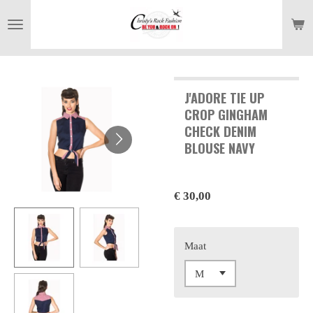
Ga
direct
naar
de
hoofdinhoud
J'ADORE TIE UP
CROP GINGHAM
CHECK DENIM
BLOUSE NAVY
€ 30,00
Maat