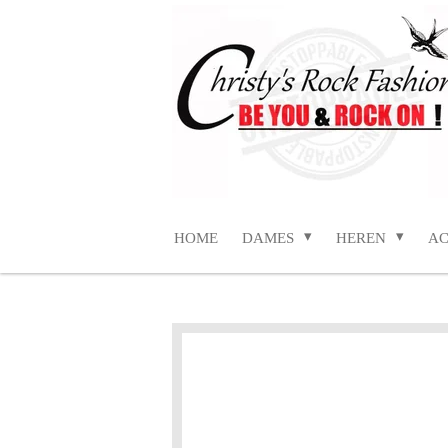
Ga
direct
naar
de
hoofdinhoud
HOME
DAMES
HEREN
AC