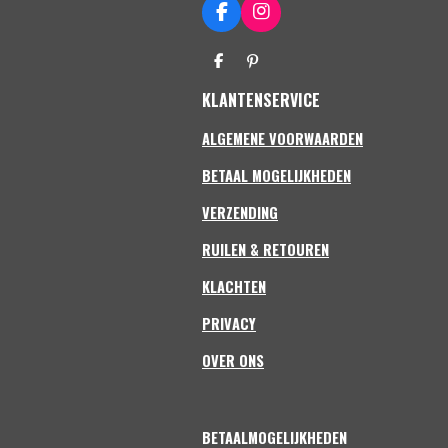
F
I
a
n
c
s
D
P
e
t
e
i
b
a
KLANTENSERVICE
l
n
o
g
e
n
n
e
o
r
ALGEMENE VOORWAARDEN
n
k
a
m
BETAAL MOGELIJKHEDEN
VERZENDING
RUILEN & RETOUREN
KLACHTEN
PRIVACY
OVER ONS
BETAALMOGELIJKHEDEN