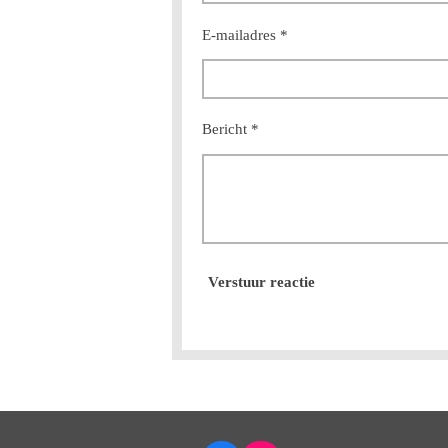
r
r
E-mailadres *
e
n
Bericht *
Verstuur reactie