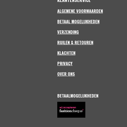
o
g
e
n
n
e
o
r
ALGEMENE VOORWAARDEN
n
k
a
m
BETAAL MOGELIJKHEDEN
VERZENDING
RUILEN & RETOUREN
KLACHTEN
PRIVACY
OVER ONS
BETAALMOGELIJKHEDEN