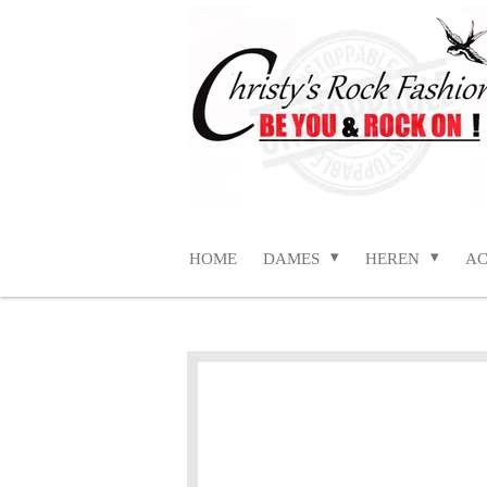
Ga
direct
naar
de
hoofdinhoud
HOME
DAMES
HEREN
AC