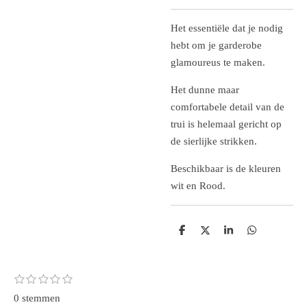
Het essentiële dat je nodig
hebt om je garderobe
glamoureus te maken.
Het dunne maar
comfortabele detail van de
trui is helemaal gericht op
de sierlijke strikken.
Beschikbaar is de kleuren
wit en Rood.
D
D
S
D
e
e
h
e
l
e
a
l
e
l
r
e
n
e
n
1
2
3
4
5
S
R
s
s
s
s
s
t
a
0 stemmen
t
t
t
t
t
e