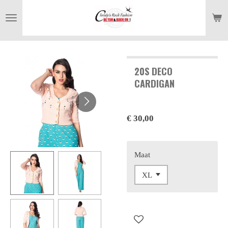
Ga
direct
naar
de
hoofdinhoud
20S DECO
CARDIGAN
€ 30,00
Maat