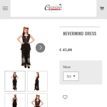
Ga
direct
naar
de
hoofdinhoud
NEVERMIND DRESS
€ 45,00
Maat