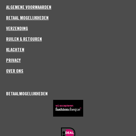
e
n
e
n
e
n
o
r
ALGEMENE VOORWAARDEN
n
k
a
m
BETAAL MOGELIJKHEDEN
VERZENDING
RUILEN & RETOUREN
KLACHTEN
PRIVACY
OVER ONS
BETAALMOGELIJKHEDEN