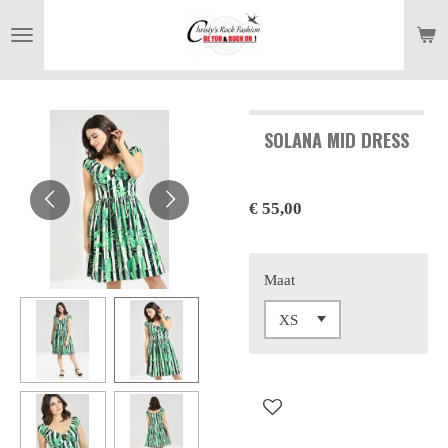
Ga
direct
naar
de
hoofdinhoud
SOLANA MID DRESS
€ 55,00
Maat